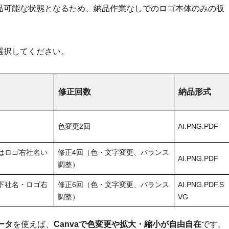
品可能な状態となるため、納品作業なしでのロゴ本体のみの販
選択してください。
修正回数
納品形式
色変更2回
AI.PNG.PDF
はロゴ右社名い
修正4回（色・文字変更、バランス
AI.PNG.PDF
調整）
下社名・ロゴ右
修正6回（色・文字変更、バランス
AI.PNG.PDF.S
調整）
VG
ータ
を使えば、
Canvaで色変更や拡大・縮小が自由自在
です。