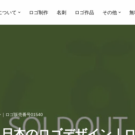
について
ロゴ制作
名刺
ロゴ作品
その他
無
ロゴ販売番号01540
日本のロゴデザイン｜ロゴ