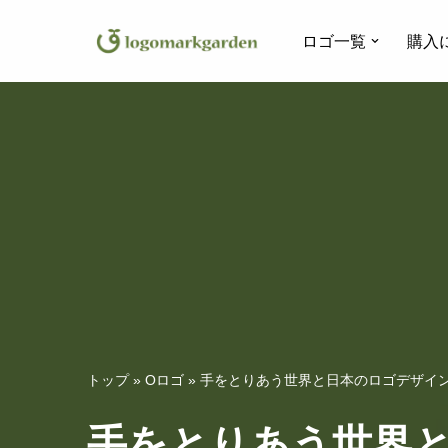
ロゴ一覧
購入
コ
ン
テ
ン
ツ
へ
ス
キ
ッ
プ
トップ
»
Oロゴ
»
手をとりあう世界と日本のロゴデザイン｜
手をとりあう世界と