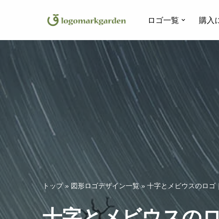
ロゴ一覧
購入
コ
ン
テ
ン
ツ
へ
ス
キ
ッ
プ
トップ
»
図形ロゴデザイン一覧
»
十字とメビウスのロゴ｜
十字とメビウスのロ