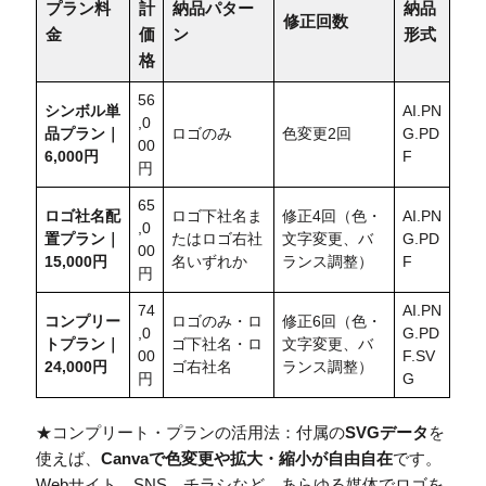
プラン料
計
納品パター
納品
修正回数
金
価
ン
形式
格
56
シンボル単
AI.PN
,0
品プラン｜
ロゴのみ
色変更2回
G.PD
00
6,000円
F
円
65
ロゴ社名配
ロゴ下社名ま
修正4回（色・
AI.PN
,0
置
プラン｜
たはロゴ右社
文字変更、バ
G.PD
00
15,000円
名いずれか
ランス調整）
F
円
74
AI.PN
コンプリー
ロゴのみ・ロ
修正6回（色・
,0
G.PD
トプラン｜
ゴ下社名・ロ
文字変更、バ
00
F.SV
24,000円
ゴ右社名
ランス調整）
円
G
★コンプリート・プランの活用法：付属の
SVGデータ
を
使えば、
Canvaで色変更や拡大・縮小が自由自在
です。
Webサイト、SNS、チラシなど、あらゆる媒体でロゴを