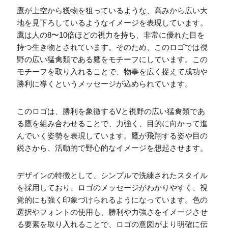
鷹が上空から獲物を狙っているような、高みから広い大
地を見下ろしているようなイメージを表現しています。
鷹は人の8〜10倍ほどの視力を持ち、非常に優れた目を
持つ生き物とされています。そのため、このロゴでは視
野の広い猛禽類である鷹をモチーフにしています。この
モチーフを取り入れることで、物事を広く捉えて成功や
勝利に導くというメッセージが込められています。
このロゴは、勝利を象徴するVと視野の広い猛禽類であ
る鷹を組み合わせることで、力強く、目的に向かって進
んでいく姿勢を表現しています。鷹が飛翔する姿や目の
鋭さから、活動的で野心的なイメージを想起させます。
デザインの特徴として、シンプルで洗練されたスタイル
を採用しており、ロゴのメッセージがわかりやすく、視
覚的にも強く印象づけられるようになっています。色の
選択やフォントの使用も、勝利や力強さをイメージさせ
る要素を取り入れることで、ロゴの意図がより明確に伝