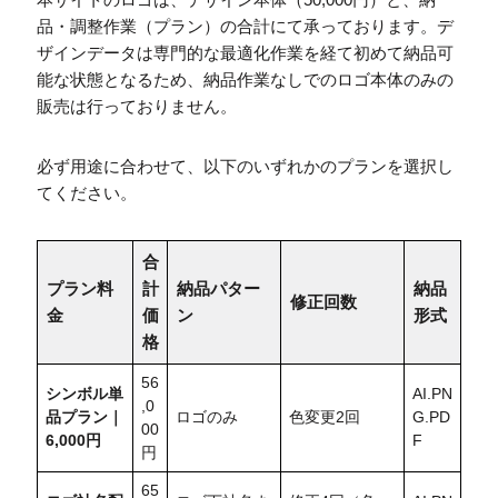
品・調整作業（プラン）の合計にて承っております。デ
ザインデータは専門的な最適化作業を経て初めて納品可
能な状態となるため、納品作業なしでのロゴ本体のみの
販売は行っておりません。
必ず用途に合わせて、以下のいずれかのプランを選択し
てください。
合
プラン料
計
納品パター
納品
修正回数
金
価
ン
形式
格
56
シンボル単
AI.PN
,0
品プラン｜
ロゴのみ
色変更2回
G.PD
00
6,000円
F
円
65