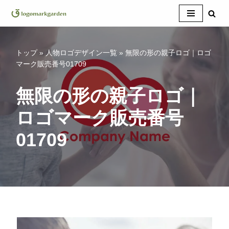
コ
ン
テ
トップ
»
人物ロゴデザイン一覧
»
無限の形の親子ロゴ｜ロゴ
ン
マーク販売番号01709
ツ
へ
無限の形の親子ロゴ｜
ス
ロゴマーク販売番号
キ
ッ
01709
プ