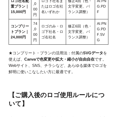
ロゴ社名配
ロゴ下社名ま
修正4回（色・
AI.PN
,0
置
プラン｜
たはロゴ右社
文字変更、バ
G.PD
00
15,000円
名いずれか
ランス調整）
F
円
74
AI.PN
コンプリー
ロゴのみ・ロ
修正6回（色・
,0
G.PD
トプラン｜
ゴ下社名・ロ
文字変更、バ
00
F.SV
24,000円
ゴ右社名
ランス調整）
円
G
★コンプリート・プランの活用法：付属の
SVGデータ
を
使えば、
Canvaで色変更や拡大・縮小が自由自在
です。
Webサイト、SNS、チラシなど、あらゆる媒体でロゴを
鮮明に使いこなしたい方に最適です。
【
ご購入後のロゴ使用ルールにつ
いて
】