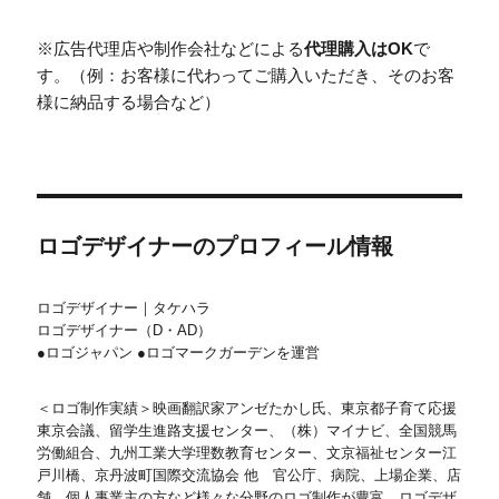
※広告代理店や制作会社などによる
代理購入はOK
で
す。（例：お客様に代わってご購入いただき、そのお客
様に納品する場合など）
ロゴデザイナーのプロフィール情報
ロゴデザイナー｜タケハラ
ロゴデザイナー（D・AD）
●ロゴジャパン ●ロゴマークガーデンを運営
＜ロゴ制作実績＞映画翻訳家アンゼたかし氏、東京都子育て応援
東京会議、留学生進路支援センター、（株）マイナビ、全国競馬
労働組合、九州工業大学理数教育センター、文京福祉センター江
戸川橋、京丹波町国際交流協会 他 官公庁、病院、上場企業、店
舗、個人事業主の方など様々な分野のロゴ制作が豊富。ロゴデザ