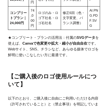
円
74
AI.PN
コンプリー
ロゴのみ・ロ
修正6回（色・
,0
G.PD
トプラン｜
ゴ下社名・ロ
文字変更、バ
00
F.SV
24,000円
ゴ右社名
ランス調整）
円
G
★コンプリート・プランの活用法：付属の
SVGデータ
を
使えば、
Canvaで色変更や拡大・縮小が自由自在
です。
Webサイト、SNS、チラシなど、あらゆる媒体でロゴを
鮮明に使いこなしたい方に最適です。
【
ご購入後のロゴ使用ルールにつ
いて
】
以下のとおり、ご購入後に自由にご利用いただける内容
（許可されていること）と（禁止事項）を明記していま