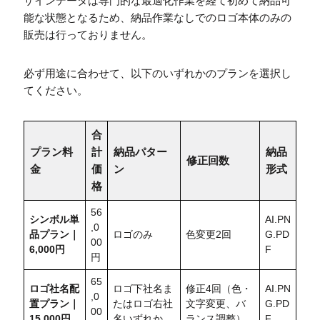
ザインデータは専門的な最適化作業を経て初めて納品可
能な状態となるため、納品作業なしでのロゴ本体のみの
販売は行っておりません。
必ず用途に合わせて、以下のいずれかのプランを選択し
てください。
合
プラン料
計
納品パター
納品
修正回数
金
価
ン
形式
格
56
シンボル単
AI.PN
,0
品プラン｜
ロゴのみ
色変更2回
G.PD
00
6,000円
F
円
65
ロゴ社名配
ロゴ下社名ま
修正4回（色・
AI.PN
,0
置
プラン｜
たはロゴ右社
文字変更、バ
G.PD
00
15,000円
名いずれか
ランス調整）
F