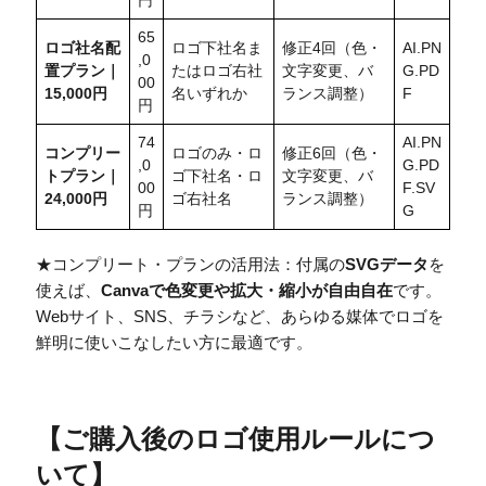
円
65
ロゴ社名配
ロゴ下社名ま
修正4回（色・
AI.PN
,0
置
プラン｜
たはロゴ右社
文字変更、バ
G.PD
00
15,000円
名いずれか
ランス調整）
F
円
74
AI.PN
コンプリー
ロゴのみ・ロ
修正6回（色・
,0
G.PD
トプラン｜
ゴ下社名・ロ
文字変更、バ
00
F.SV
24,000円
ゴ右社名
ランス調整）
円
G
★コンプリート・プランの活用法：付属の
SVGデータ
を
使えば、
Canvaで色変更や拡大・縮小が自由自在
です。
Webサイト、SNS、チラシなど、あらゆる媒体でロゴを
鮮明に使いこなしたい方に最適です。
【
ご購入後のロゴ使用ルールにつ
いて
】