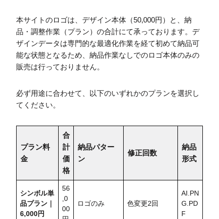
本サイトのロゴは、デザイン本体（50,000円）と、納
品・調整作業（プラン）の合計にて承っております。デ
ザインデータは専門的な最適化作業を経て初めて納品可
能な状態となるため、納品作業なしでのロゴ本体のみの
販売は行っておりません。
必ず用途に合わせて、以下のいずれかのプランを選択し
てください。
合
プラン料
計
納品パター
納品
修正回数
金
価
ン
形式
格
56
シンボル単
AI.PN
,0
品プラン｜
ロゴのみ
色変更2回
G.PD
00
6,000円
F